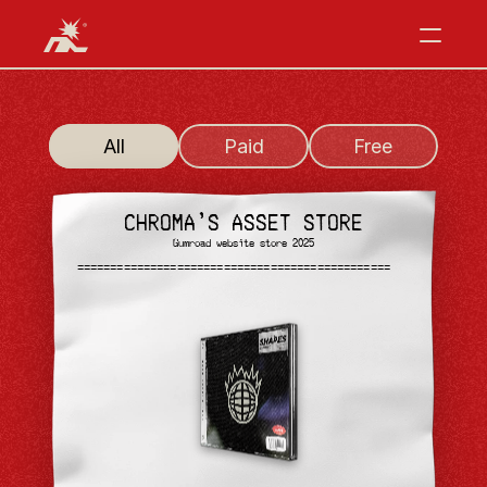
All
Paid
Free
CHROMA'S ASSET STORE
Gumroad website store 2025
———————————————————————————————————————————————
———————————————————————————————————————————————