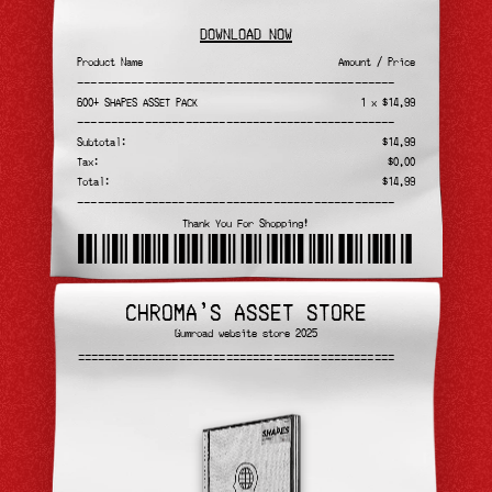
DOWNLOAD NOW
Product Name
Amount / Price
———————————————————————————————————————————————
600+ SHAPES ASSET PACK
1 x $14.99
———————————————————————————————————————————————
Subtotal:
$14.99
Tax:
$0.00
Total:
$14.99
———————————————————————————————————————————————
Thank You For Shopping!
chromaslab
CHROMA'S ASSET STORE
Gumroad website store 2025
———————————————————————————————————————————————
———————————————————————————————————————————————