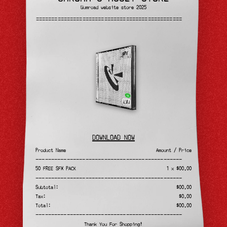
Gumroad website store 2025
———————————————————————————————————————————————
———————————————————————————————————————————————
DOWNLOAD NOW
Product Name
Amount / Price
———————————————————————————————————————————————
50 FREE SFX PACK
1 x $00.00
———————————————————————————————————————————————
Subtotal:
$00.00
Tax:
$0.00
Total:
$00.00
———————————————————————————————————————————————
Thank You For Shopping!