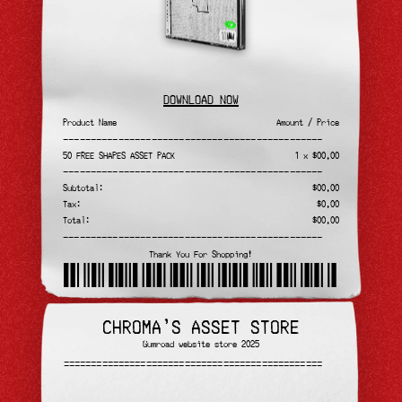
DOWNLOAD NOW
Product Name
Amount / Price
———————————————————————————————————————————————
50 FREE SHAPES ASSET PACK
1 x $00.00
———————————————————————————————————————————————
Subtotal:
$00.00
Tax:
$0.00
Total:
$00.00
———————————————————————————————————————————————
Thank You For Shopping!
chromaslab
CHROMA'S ASSET STORE
Gumroad website store 2025
———————————————————————————————————————————————
———————————————————————————————————————————————