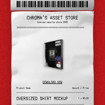
chromaslab
CHROMA'S ASSET STORE
Gumroad website store 2025
———————————————————————————————————————————————
———————————————————————————————————————————————
DOWNLOAD NOW
Product Name
Amount / Price
———————————————————————————————————————————————
OVERSIZED SHIRT MOCKUP
1 x $5.00
———————————————————————————————————————————————