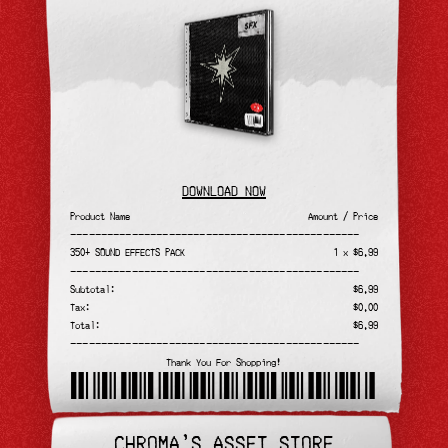
DOWNLOAD NOW
Product Name
Amount / Price
———————————————————————————————————————————————
350+ SOUND EFFECTS PACK
1 x $6.99
———————————————————————————————————————————————
Subtotal:
$6.99
Tax:
$0.00
Total:
$6.99
———————————————————————————————————————————————
Thank You For Shopping!
chromaslab
CHROMA'S ASSET STORE